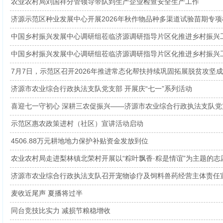
农业农村局刘国祥分管领导带队到生产企业检查安全生产工作
济源示范区种业发展中心开展2026年秋作物品种多渠道试验苗期专项
中国乡村振兴发展中心调研组莅临济源调研指导片区化推进乡村振兴
中国乡村振兴发展中心调研组莅临济源调研指导片区化推进乡村振兴
7月7日，示范区召开2026年推进常态化帮扶持续巩固拓展脱贫攻坚成果
济源市农业综合行政执法支队党支部 开展庆“七一”系列活动
喜迎七一守初心 深耕三农促振兴——济源市农业综合行政执法支队党支部
示范区惠农政策进村（社区）宣讲活动启动
4506.88万元耕地地力保护补贴资金发放到位
农业农村局走进梨林镇北荣村开展以“粽叶飘香·粽是情谊”为主题的志
济源市农业综合行政执法支队召开宠物诊疗及饲料兽药经营主体责任
麦收近尾声 夏播将过半
同台竞技比实力 减损节粮稳增收