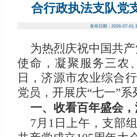
合行政执法支队党支
发布日期：2026-07-
为热烈庆祝中国共产
使命，凝聚服务三农
日，济源市农业综合行
党员，开展庆“七一”
一、收看百年盛会，
7月1日上午
，支部