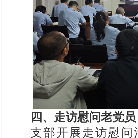
四、走访慰问老党员
支部开展走访慰问