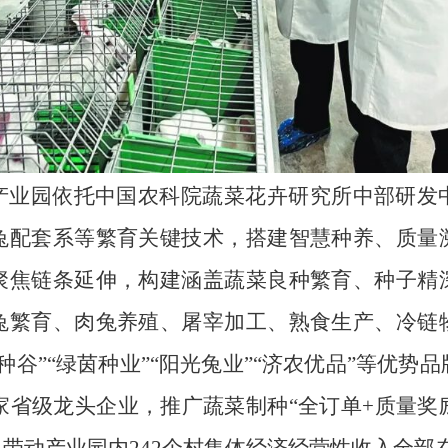
产业园依托中国农科院蔬菜花卉研究所中部研发
兔配套系等繁育关键技术，搭建智慧种养、质量
聚焦链条延伸，构建涵盖蔬菜良种繁育、种子精
兔繁育、肉兔养殖、屠宰加工、熟食生产、冷链
种谷”“绿茵种业”“阳光兔业”“济农优品”等优势
家省级龙头企业，推广蔬菜制种“全订单+质量奖