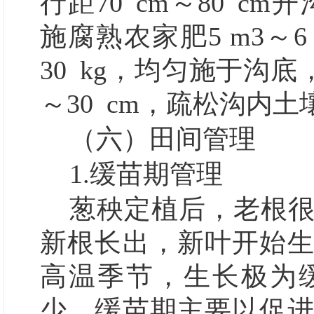
行距70
cm～80
cm开
施腐熟农家肥5 m
3
～6
30
kg，均匀施于沟底
～30
cm，疏松沟内土
（六）田间管理
1.缓苗期管理
葱秧定植后，老根很
新根长出，新叶开始
高温季节，生长极为
少。缓苗期主要以促