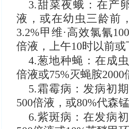
3.甜菜夜蛾：
在产卵
液，或在幼虫三龄前，
3.2%甲维·高效氯氰10
倍液，上午10时以前或
4.葱地种蝇：
在成虫
倍液或75%灭蝇胺200
5.霜霉病：
发病初期
500倍液，或80%代森
6.紫斑病：
在发病初