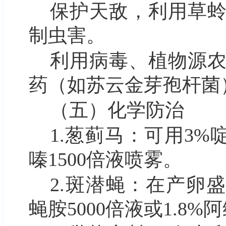
保护天敌，利用草
制虫害。
利用病毒、植物源
药（如苏云金芽孢杆菌
（五）化学防治
1.葱蓟马：
可用3%啶
嗪1500倍液喷雾。
2.斑潜蝇：
在产卵盛
蝇胺5000倍液或1.8%