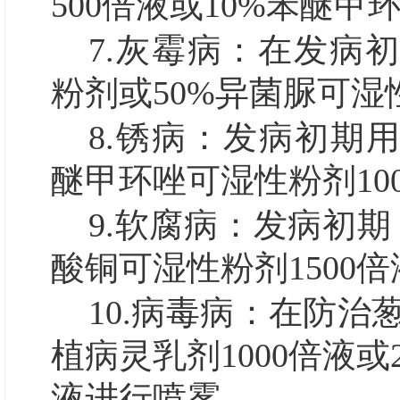
500倍液或10%苯醚甲
7.灰霉病：
在发病初
粉剂或50%异菌脲可湿
8.锈病：
发病初期用
醚甲环唑可湿性粉剂10
9.软腐病：
发病初期，
酸铜可湿性粉剂1500
10.病毒病：
在防治葱
植病灵乳剂1000倍液或
液进行喷雾。