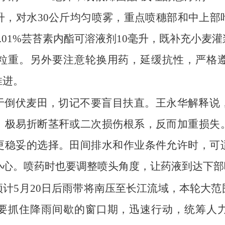
毫升，对水30公斤均匀喷雾，重点喷穗部和中上
和0.01%芸苔素内酯可溶液剂10毫升，既补充小
粒重。另外要注意轮换用药，延缓抗性，严格
推进。
于倒伏麦田，切记不要盲目扶直。王永华解释说
，极易折断茎秆或二次损伤根系，反而加重损失
更稳妥的选择。田间排水和作业条件允许时，可
小心。喷药时也要调整喷头角度，让药液到达下部
计5月20日后雨带将南压至长江流域，本轮大
要抓住降雨间歇的窗口期，迅速行动，统筹人