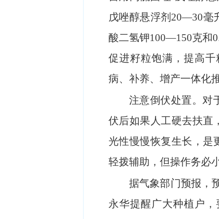
戊唑醇悬浮剂20—30
酸二氢钾100—150克
促进籽粒饱满，提高千
病、补养、增产一体化
注意倒伏处置。对
伏后如果人工硬去扶直
光性慢慢恢复生长，是
轻拨辅助，但操作务必
据气象部门预报，预
永华提醒广大种植户，