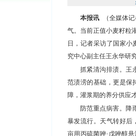
本报讯
（全媒体记
气。当前正值小麦籽粒灌
日，记者采访了国家小
究中心副主任王永华研
抓紧清沟排渍。王
范渍涝的基础，更是保
障，灌浆期的养分供应
防范重点病害。降
暴发流行。天气转好后
亩用丙硫菌唑·戊唑醇悬浮