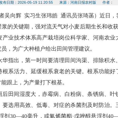
发布日期：2026-05-19 11:20:55 来源：河南日报农村版 作者
者吴向辉 实习生张玮皓 通讯员张琦菡）近日，
浆的关键期，强对流天气对小麦后期生长和收获
麦产业技术体系高产栽培岗位科学家、河南农业
究员，为广大种植户给出田间管理建议。
永华指出，第一时间要清理田间沟渠、排除积水
持根系活力、延缓根系衰老的关键。根系功能好
才能跟上，为产量打下根基。
雨后田间湿度大，赤霉病、白粉病、条锈病、叶
，要选用高效、低毒、对症的杀菌剂及时防治。
剂30—40毫升，或氰烯菌酯·戊唑醇悬浮剂40