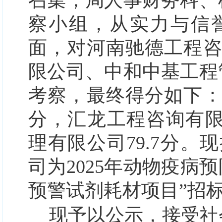
召集，局人事财务科、
察小组，从实力与信
面
，
对
河南驰德工程
限公司、
中和中基工程
考察，最终
得分
如下
分，
汇龙工程咨询有
理有限公司79.7分。现
司
为
202
5
年
动物疫病预
预警试剂耗材项目”
招
现予以公示，接受社