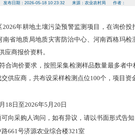
发布日期：2026-05-18 10:23:32 来源：农业农村局 作者：
区
202
6
年耕地土壤污染预警监测项目，在询价投
河南省地质局地质灾害防治中心、河南西格玛检
家供应商报价资料。
符合询价要求，按照
采集检测样品数量最多者中
成交供应商，
共布设采样检测点位
100个，项目资
5月
1
8
日至
202
6
年
5月
20
日
题可向采购人询问，如有异议，请以书面形式告知
中路
661号济源农业综合楼321室