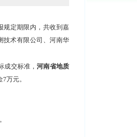
报规定期限内，
共
收到
嘉
测技术有限公司、河南华
标
成交标准，
河南省地质
金7万元
。
。