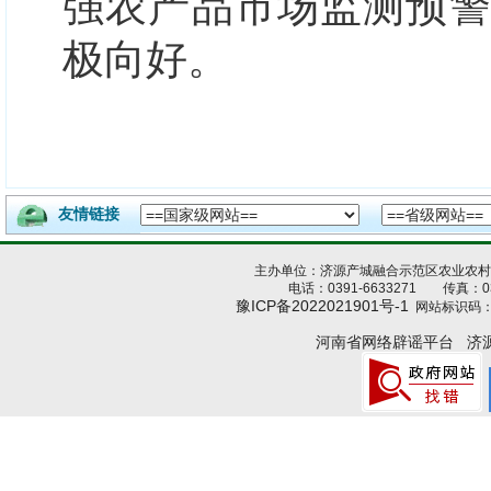
强农产品市场监测预
极向好。
友情链接
主办单位：济源产城融合示范区农业农
电话：0391-6633271 传真：039
豫ICP备2022021901号-1
网站标识码：4
河南省网络辟谣平台
济