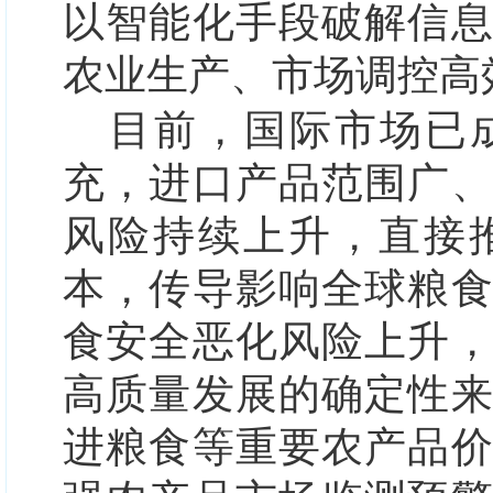
以智能化手段破解信
农业生产、市场调控高
目前，国际市场已
充，进口产品范围广
风险持续上升，直接
本，传导影响全球粮
食安全恶化风险上升
高质量发展的确定性
进粮食等重要农产品