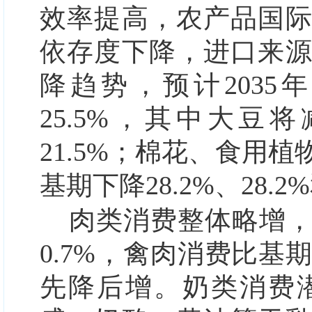
效率提高，农产品国
依存度下降，进口来
降趋势，预计2035
25.5%，其中大豆
21.5%；棉花、食用植
基期下降28.2%、28.2%
肉类消费整体略增
0.7%，禽肉消费比基
先降后增。奶类消费