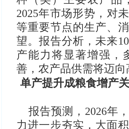
2025年市场形势，对未来
等重要节点的生产、
望。报告分析，未来1
产能力将显著增强，
善，农产品供需将迈向
单产提升成粮食增产
报告预测，2026
力进一步夯实，大面