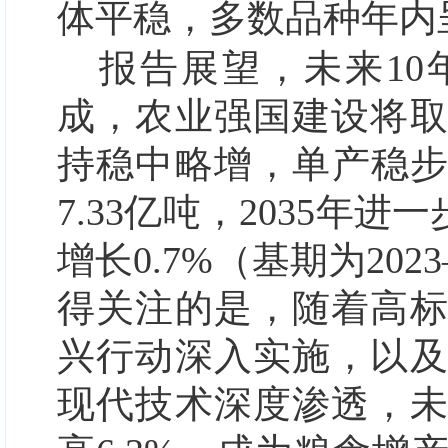
体平稳，多数品种年内
报告展望，未来1
成，农业强国建设将
持稳中略增，单产稳步
7.33亿吨，2035年进
增长0.7%（基期为202
得关注的是，随着高
兴行动深入实施，以
现代技术深度渗透，未