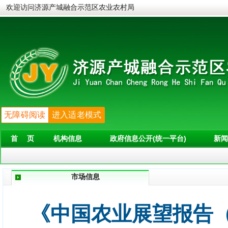
欢迎访问济源产城融合示范区农业农村局
无障碍阅读
进入适老模式
首 页
机构信息
政府信息公开(统一平台)
新闻
市场信息
《中国农业展望报告（2