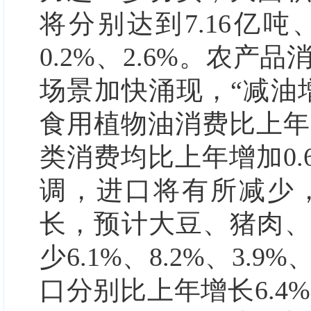
将分别达到7.16亿吨
0.2%、2.6%。农
场景加快涌现，“减油
食用植物油消费比上年
类消费均比上年增加0
调，进口将有所减少
长，预计大豆、猪肉
少6.1%、8.2%、3.
口分别比上年增长6.4%