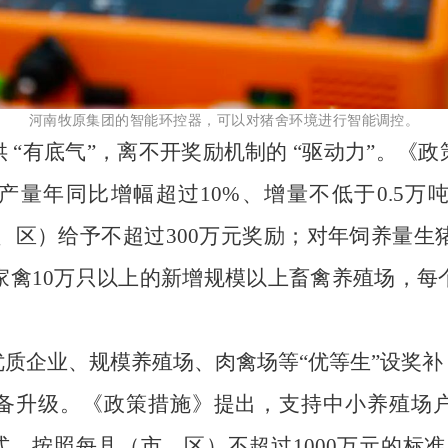
河南牧原集团的智能环控器，可以对猪舍环境进行智能调控。
 “有底气”，离不开奖励机制的 “驱动力”。《
量年同比增幅超过10%、增量不低于0.5万
区）给予不超过300万元奖励；对年饲养量生猪5
、家禽10万只以上的新增规模以上畜禽养殖场，每
质企业、规模养殖场、肉禽场等“优等生”设奖
备升级。《政策措施》提出，支持中小养殖场
式，按照每县（市、区）不超过1000万元的标