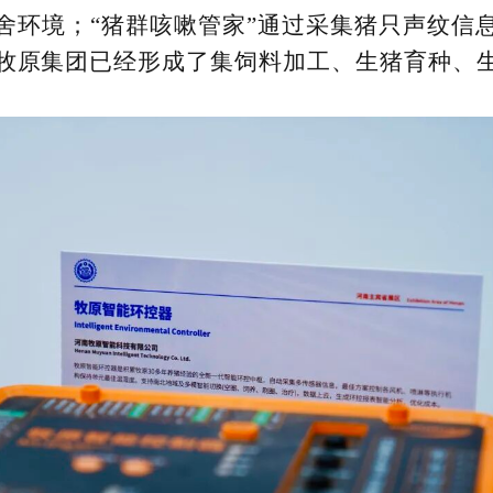
舍环境；“猪群咳嗽管家”通过采集猪只声纹信
牧原集团已经形成了集饲料加工、生猪育种、