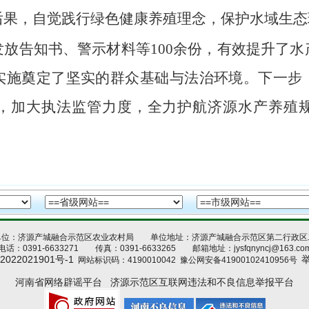
后果，
自觉
践行绿色健康养殖理念，保护水域生态
发放告知书
、警示材料
等
100余份
，有效提升了水
实施奠定了坚实的群众基础与法治环境。下一步
，加大执法监管力度，全力护航济源水产养殖
单位：济源产城融合示范区农业农村局 单位地址：济源产城融合示范区第二行政区
电话：0391-6633271 传真：0391-6633265 邮箱地址：jysfqnyncj@163.co
2022021901号-1
网站标识码：4190010042
豫公网安备41900102410956号
河南省网络辟谣平台
济源示范区互联网违法和不良信息举报平台