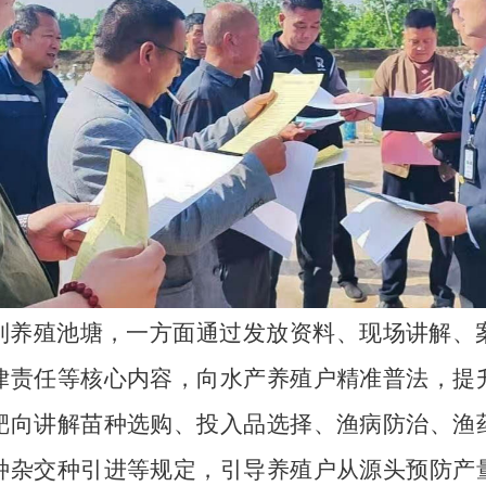
到养殖池塘，
一方面
通过发放资料、现场讲解、
律责任等核心内容，向水产养殖户精准普法
，
提
靶向讲解
苗种选购、投入品选择、渔病防治、渔
种杂交种引进等规定，
引导养殖户从源头预防
产