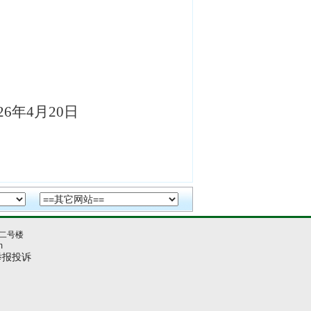
6
年
4
月
20
日
二号楼
m
举报投诉