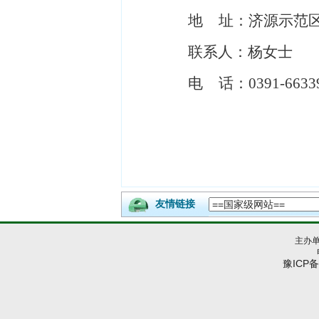
地
址：济源示范区
联系人：
杨
女士
电
话：
0391-663
3
2
友情链接
主办
豫ICP备