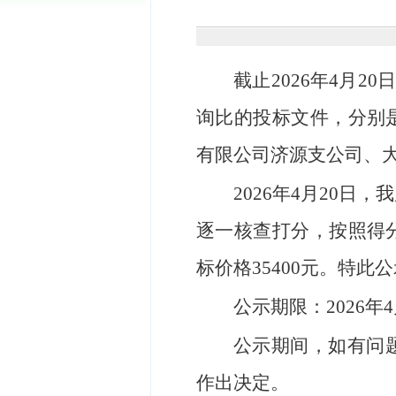
截止
2026
年
4
月
20
询比的投标文件
，分别
有限公司济源支公司
、
2026
年
4
月
20
日
，
我
逐一核查打分，按照得
标价格
35400
元。特此公
公示期限：
2026
年
4
公示期间，如有问
作出决定。