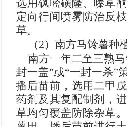
选用砜嘧磺隆、嗪草
定向行间喷雾防治反
草。
（2）南方马铃薯种
南方一年二至三熟马
封一盖”
或
“一封一杀”
播后苗前，选用二甲
药剂及其复配制剂，
草均匀覆盖防除杂草
薯田，播后苗前进行