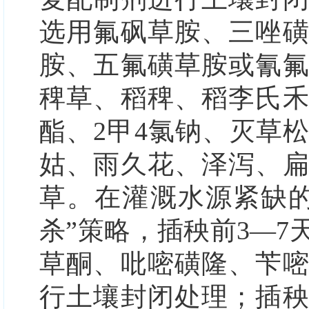
选用
氟砜草胺
、三唑
胺、五氟磺草胺或氰
稗草、稻稗、稻李氏
酯、2甲4氯钠、灭草
姑、雨久花、泽泻、
草。
在灌溉水源紧缺
杀”
策略，插秧前3—7
草酮、吡嘧磺隆、苄
行土壤封闭处理；插秧