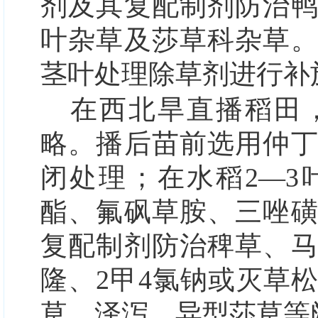
剂及其复配制剂防治
叶杂草及莎草科杂草
茎叶处理除草剂进行补
在西北旱直播稻田
略。播后苗前选用仲
闭处理；在水稻2—
酯、氟砜草胺、三唑
复配制剂防治稗草、
隆、2甲4氯钠或灭草
草、泽泻、异型莎草等