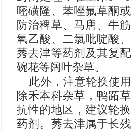
嘧磺隆、苯唑氟草酮
防治稗草、马唐、牛
氧乙酸、二氯吡啶酸
莠去津等药剂及其复
碗花等阔叶杂草。
此外，注意轮换使
除禾本科杂草，鸭跖
抗性的地区，建议轮
药剂。莠去津属于长