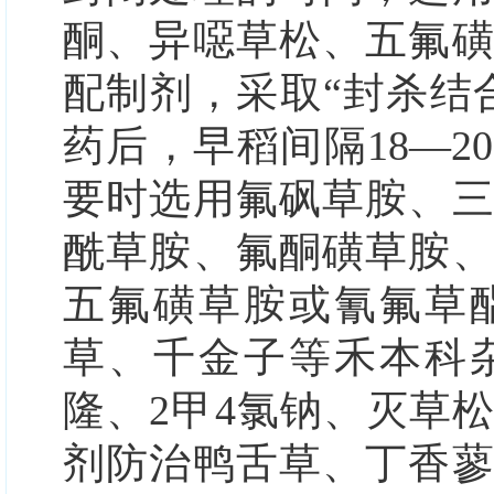
酮、异噁草松、五氟
配制剂，采取“封杀结
药后，早稻间隔18—2
要时选用氟砜草胺、
酰草胺、氟酮磺草胺
五氟磺草胺或氰氟草
草、千金子等禾本科
隆、2甲4氯钠、灭草
剂防治鸭舌草、丁香