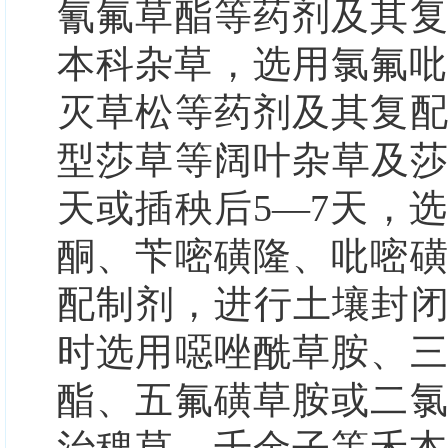
氰氟草酯等药剂及其
本科杂草，选用氯氟吡
灭草松等药剂及其复
型莎草等阔叶杂草及
天或插秧后5—7天，
酮、苄嘧磺隆、吡嘧
配制剂，进行土壤封闭
时选用噁唑酰草胺、
酯、五氟磺草胺或二