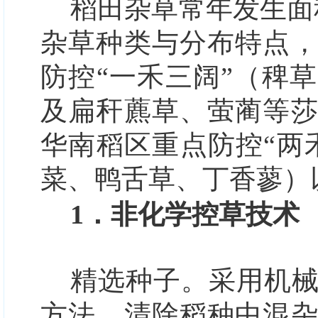
稻田杂草常年发生面
杂草种类
与分布特点
防控“一禾三阔”（稗
及扁秆藨
草
、萤蔺等
华南稻区重点防控“两
菜、鸭舌草、丁香蓼）
1．非化学控草技术
精选种子。
采用机
方法，清除稻种中混