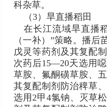
科杂草。
（3）
旱直播稻田
在长江流域旱直播
（一补）”
策略。播后
戊灵等药剂及其复配
次药后15—20天选
草胺、氟酮磺草胺、
其复配制剂防治稗草
选用2甲4氯钠、灭草