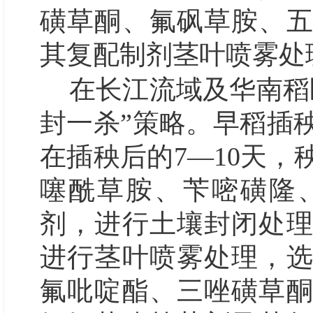
磺草酮
、氟砜草胺、
其复配制剂茎叶喷雾处
在长江流域及华南稻
封一杀”
策略。
早稻
插
在插秧后的7—10天
噻酰草胺、苄嘧磺隆
剂，进行土壤封闭处
进行茎叶喷雾处理，
氟吡啶酯、三唑磺草