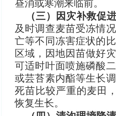
昼消或寒潮来临前。
（三）因灾补救促
及时
调查麦苗受冻情
亡等不同冻害症状的
区域，因地因苗
做
好
可适时叶面喷施磷酸
或芸苔素内酯等生长
死苗比较严重的麦田，
恢复生长。