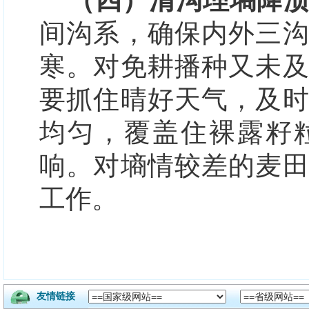
（四）清沟理墒
降
间沟系，
确保内外三
寒。
对
免耕播种又未
要
抓住晴好天气，及
均匀，覆盖住裸露籽
响。
对
墒情较差的
麦
工作
。
友情链接