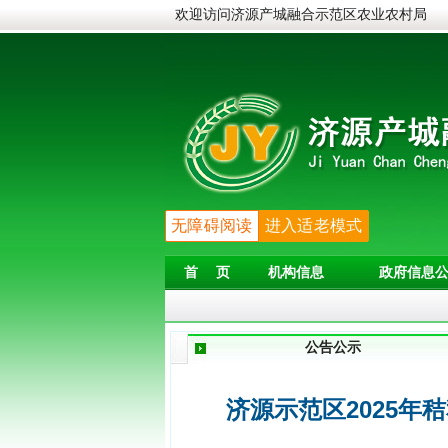
欢迎访问济源产城融合示范区农业农村局
无障碍阅读
进入适老模式
首 页
机构信息
政府信息公
公告公示
济源示范区2025