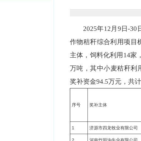
2025年12月9日
作物秸秆综合利用项目
主体，
饲料化利用
14
万吨，其中
小麦秸秆利
奖补资金
94.5万元，共
序号
奖补主体
1
济源市四龙牧业有限公司
2
河南竹园沟牛业有限公司