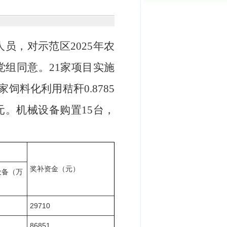
人员，对示范区2025年农
党组同意。
21
家项目实施
4家饲料化利用秸秆0.8785
元。
机械设备购置
15台
，
奖补资金（元）
设备（万
29710
86851