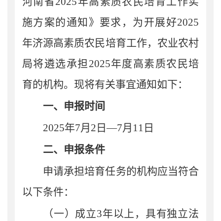
河南省
2025
年高素质农民培育工作实
施方案的通知》
要求
，
为开展好
202
5
年济源
高素质农民培育工作，农业农村
局将遴选
承担
2025
年度
高素质农民培
育
的机构。现将有关事宜通知如下：
一、
申报时间
2025
年
7
月
2
日—
7
月
11
日
二、申报
条件
申请承担培育任务的机构应当符合
以下条件：
（一）成立
3
年以上，具有独立法