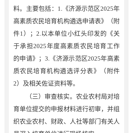
料。主要包括：
1.
《
济源示范区
20
25
年
高素质
农民
培育
机构遴选申请表
》（附
件
1
）
；
2.
以本单位小红头印发的《关
于承担
2025
年度高素质农民培育工作
的申请》；
3.
《
济源示范区
2025
年高素
质农民培育机构遴选评分表
》（附件
2
）及相关佐证资料等。
（
三
）审查
核实。
农业农村局
对
培
育单位
提交的
申报
材料进行
初
审
，并组
织农业农村、
财政、人社等部门有关人