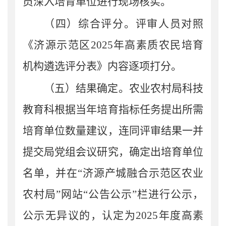
员深入
培育单位进行
现场
核实。
（
四
）
综合评分。
评审人员对照
《
济源示范区
2025
年高素质农民培育
机构遴选评分表
》内容逐项
打分。
（五）结果确定
。
农业农村局科技
教育科根据当年培育指标任务提出
所需
培育单位数量建议，连同
评审
结果一并
提交局党组会议研究，确定出培育单位
名单，并在
“
济源产城融合示范区农业
农村局
”
网站
“公告公示”栏
进行公示，
公示无异议
的
，
认定为
2025
年度
高素