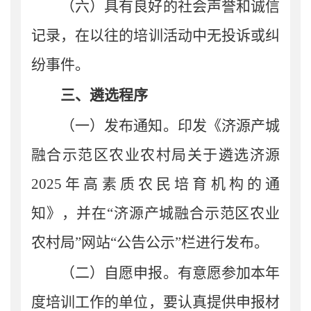
（六）
具有良好的社会声誉和诚信
记录，在以往的培训活动中无投诉或纠
纷事件。
三
、
遴选
程序
（一）
发布通知
。
印发《济源产城
融合示范区农业农村局
关于
遴选济源
20
25
年
高素质农民培育机构
的通
知
》
，并在
“济源产城融合示范区农业
农村局”网站“公告公示”栏进行发布。
（二）自愿申报。
有意愿参加本年
度培训工作的单位，要认真提供申报材