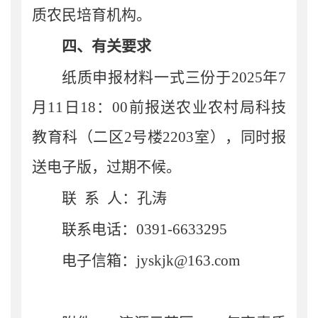
质农民培育机构。
四、
有关要求
纸质申报材料一式三份于
2025
年
7
月
11
日
18
：
00
前报送农业农村局科技
教育科（二区
2
号楼
2203
室），同时报
送电子版，过期不候。
联
系
人：
孔涛
联系电话：
0391-6633295
电子信箱：
jyskjk
@
163
.com